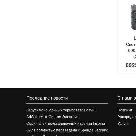
Свет
600
(
892
Последние новости
С нами 
Запуск моноблочных термостатов с Wi-Fi
Новинки
ArtGallery от Систэм Электрик
Распрода
Cерия электроустановочных изделий Inspiria
Услуги
была полностью переведена с бренда Legrand