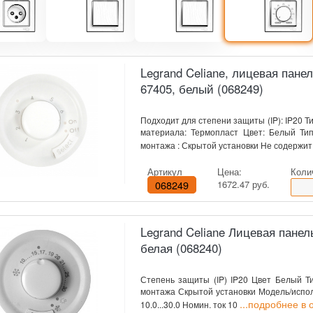
Legrand Celiane, лицевая пане
67405, белый (068249)
Подходит для степени защиты (IP): IP20 
материала: Термопласт Цвет: Белый Тип
монтажа : Скрытой установки Не содержит 
Артикул
Цена:
Коли
068249
1672.47 руб.
Legrand Celiane Лицевая панел
белая (068240)
Степень защиты (IP) IP20 Цвет Белый Т
монтажа Скрытой установки Модель/испо
...подробнее в
10.0...30.0 Номин. ток 10