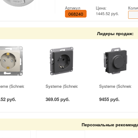
Артикул
Цена:
Коли
068240
1445.52 руб.
Лидеры продаж:
teme (Schneider) Electric GLOSSA РОЗЕТКА с заземлением со шторкам
Systeme (Schneider) Electric ATLASDESIGN РО
Systeme (Schneider
.52 руб.
369.05 руб.
9455 руб.
Персональные рекоменд