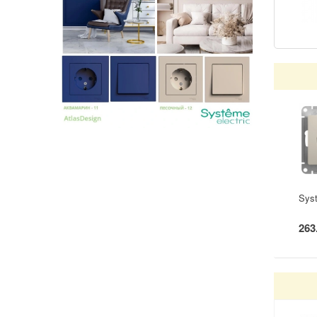
Sys
263