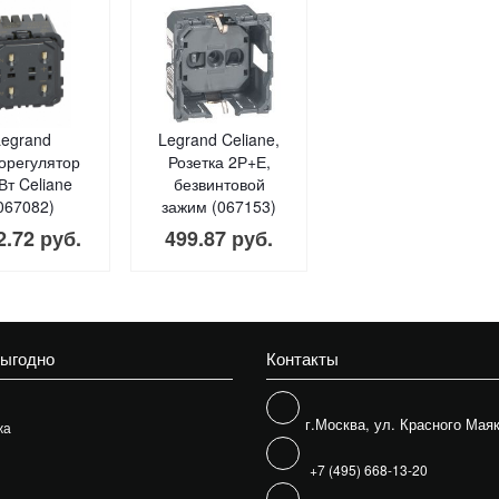
Legrand
Legrand Celiane,
орегулятор
Розетка 2Р+Е,
Вт Celiane
безвинтовой
067082)
зажим (067153)
2.72 руб.
499.87 руб.
выгодно
Контакты
г.Москва, ул. Красного Маяк
жа
+7 (495) 668-13-20