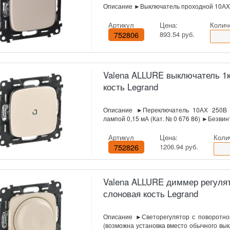
Описание ►Выключатель проходной 10АХ 
Артикул
Цена:
Колич
752806
893.54 руб.
Valena ALLURE выключатель 1кл
кость Legrand
Описание ►Переключатель 10АХ 250В с
лампой 0,15 мА (Кат. № 0 676 86) ►Безви
Артикул
Цена:
Коли
752826
1206.94 руб.
Valena ALLURE диммер регулят
слоновая кость Legrand
Описание ►Светорегулятор с поворотно
(возможна установка вместо обычного вы