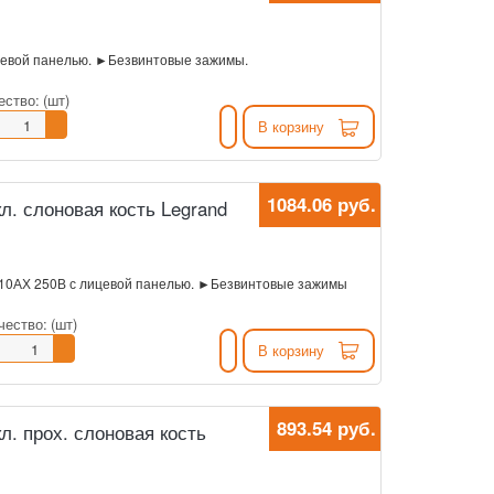
евой панелью. ►Безвинтовые зажимы.
ество:
(шт)
В корзину
1084.06 руб.
л. слоновая кость Legrand
10АХ 250В с лицевой панелью. ►Безвинтовые зажимы
чество:
(шт)
В корзину
893.54 руб.
. прох. слоновая кость