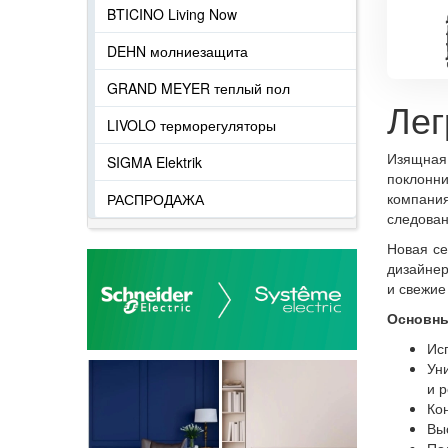
BTICINO Living Now
DEHN молниезащита
GRAND MEYER теплый пол
Лег
LIVOLO терморегуляторы
Изящная
SIGMA Elektrik
поклонни
компани
РАСПРОДАЖА
следован
Новая се
дизайнер
и свежие
Основны
Ис
Ун
и 
Ко
Вы