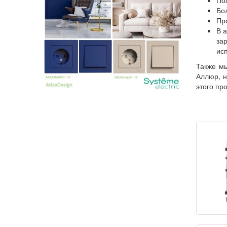
По
Бо
Пр
В 
за
ис
Также мы
Аллюр, н
этого пр