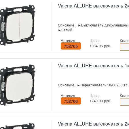
Valena ALLURE выключатель 2к
Описание . ►Выключатель двухклавишны
►Белый
Артикул
Цена:
Коли
752705
1084.06 руб.
Valena ALLURE выключатель 1к
Описание . ►Переключатель 10АХ 250В с
Артикул
Цена:
Коли
752706
1740.99 руб.
Valena ALLURE выключатель 2к