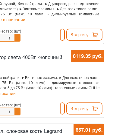
й ручкой, без нейтрали. ►Двухпроводное подключение
ключателя) ►Винтовые зажимы. ►Для всех типов ламп: -
75 Вт (макс. 10 ламп) - диммируемые компактные
е в описании
чество:
(шт)
В корзину
8119.35 руб.
ор света 400Вт кнопочный
з нейтрали. ►Винтовые зажимы. ►Для всех типов ламп:
 75 Вт (макс. 10 ламп) - диммируемые компактные
от 5 до 75 Вт (макс. 10 ламп) - галогенные лампы СНН с
описании
чество:
(шт)
В корзину
657.01 руб.
л. слоновая кость Legrand