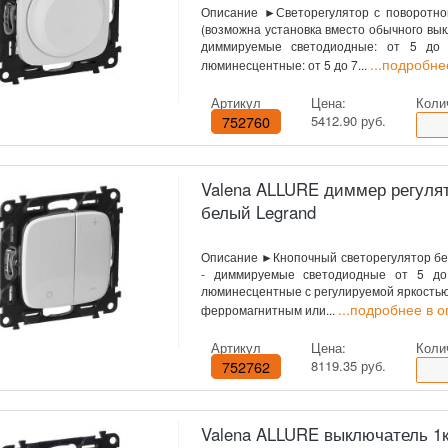
Описание ►Светорегулятор с поворотно
(возможна установка вместо обычного вы
диммируемые светодиодные: от 5 до 
...подробне
люминесцентные: от 5 до 7...
Артикул
Цена:
Коли
752760
5412.90 руб.
Valena ALLURE диммер регулят
белый Legrand
Описание ►Кнопочный светорегулятор бе
- диммируемые светодиодные от 5 до
люминесцентные с регулируемой яркостью: 
...подробнее в 
ферромагнитным или...
Артикул
Цена:
Коли
752762
8119.35 руб.
Valena ALLURE выключатель 1к