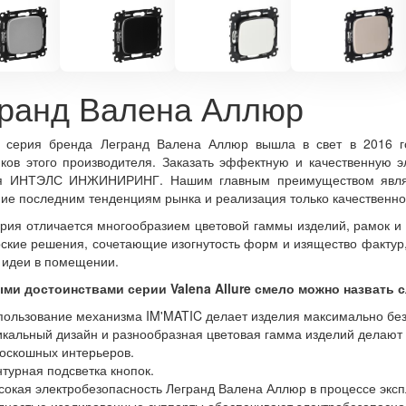
ранд Валена Аллюр
 серия бренда Легранд Валена Аллюр вышла в свет в 2016 го
ков этого производителя. Заказать эффектную и качественную 
я ИНТЭЛС ИНЖИНИРИНГ. Нашим главным преимуществом являет
ие последним тенденциям рынка и реализация только качественно
рия отличается многообразием цветовой гаммы изделий, рамок 
ские решения, сочетающие изогнутость форм и изящество фактур,
 идеи в помещении.
ми достоинствами серии Valena Allure смело можно назвать 
пользование механизма IM'MATIC делает изделия максимально бе
икальный дизайн и разнообразная цветовая гамма изделий делаю
роскошных интерьеров.
нтурная подсветка кнопок.
сокая электробезопасность Легранд Валена Аллюр в процессе эксп