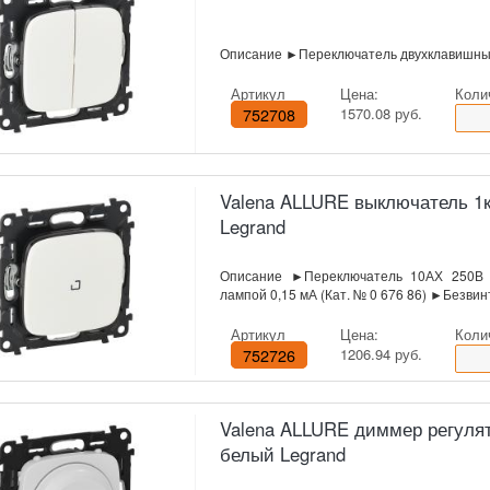
Описание ►Переключатель двухклавишный
Артикул
Цена:
Коли
752708
1570.08 руб.
Valena ALLURE выключатель 1кл
Legrand
Описание ►Переключатель 10АХ 250В с
лампой 0,15 мА (Кат. № 0 676 86) ►Безви
Артикул
Цена:
Коли
752726
1206.94 руб.
Valena ALLURE диммер регулят
белый Legrand