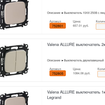
Описание ►Выключатель 10АХ 250В с лиц
Артикул
Цена:
Колич
752801
657.01 руб.
Valena ALLURE выключатель 2к
Описание ►Выключатель двухклавишный 
Артикул
Цена:
Коли
752805
1084.06 руб.
Valena ALLURE выключатель 1кл
Legrand