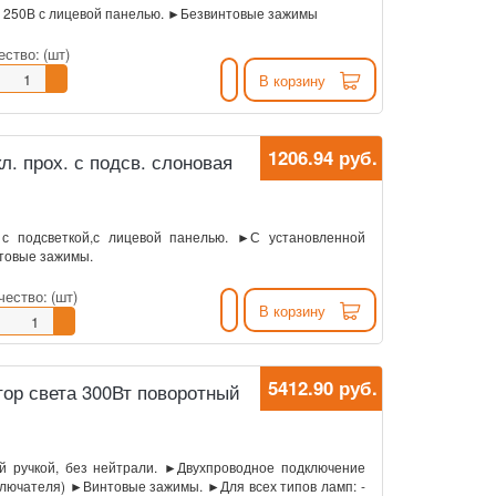
250В с лицевой панелью. ►Безвинтовые зажимы
ество:
(шт)
В корзину
1206.94 руб.
. прох. с подсв. слоновая
 подсветкой,с лицевой панелью. ►С установленной
нтовые зажимы.
чество:
(шт)
В корзину
5412.90 руб.
ор света 300Вт поворотный
й ручкой, без нейтрали. ►Двухпроводное подключение
ключателя) ►Винтовые зажимы. ►Для всех типов ламп: -