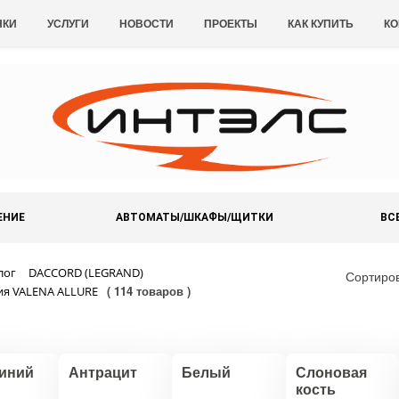
НКИ
УСЛУГИ
НОВОСТИ
ПРОЕКТЫ
КАК КУПИТЬ
КО
ЕНИЕ
АВТОМАТЫ/ШКАФЫ/ЩИТКИ
ВС
лог
DACCORD (LEGRAND)
Сортиро
( 114 товаров )
ия VALENA ALLURE
иний
Антрацит
Белый
Слоновая
кость