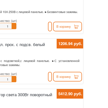
 10А 250В с лицевой панелью. ►Безвинтовые зажимы.
чество:
(шт)
В корзину
1206.94 руб.
. прох. с подсв. белый
 подсветкой,с лицевой панелью. ►С установленной
нтовые зажимы.
чество:
(шт)
В корзину
5412.90 руб.
ор света 300Вт поворотный