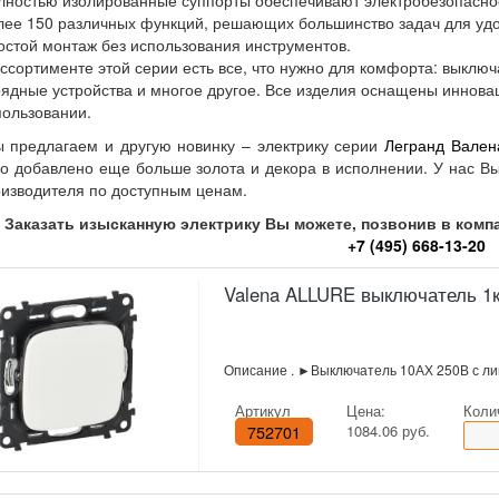
лностью изолированные суппорты обеспечивают электробезопаснос
лее 150 различных функций, решающих большинство задач для удоб
остой монтаж без использования инструментов.
ассортименте этой серии есть все, что нужно для комфорта: выключ
рядные устройства и многое другое. Все изделия оснащены иннов
пользовании.
 предлагаем и другую новинку – электрику серии
Легранд Вале
о добавлено еще больше золота и декора в исполнении. У нас В
оизводителя по доступным ценам.
Заказать изысканную электрику Вы можете, позвонив в ко
+7 (495) 668-13-20
Valena ALLURE выключатель 1к
Описание . ►Выключатель 10АХ 250В с л
Артикул
Цена:
Коли
752701
1084.06 руб.