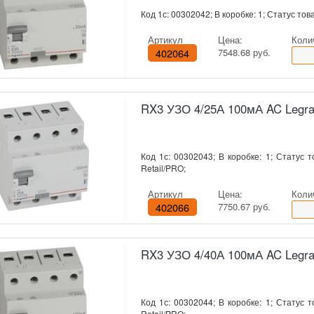
Код 1с: 00302042; В коробке: 1; Статус това
Артикул
Цена:
Коли
402064
7548.68 руб.
RX3 УЗО 4/25А 100мА AC Legr
Код 1с: 00302043; В коробке: 1; Статус т
Retail/PRO;
Артикул
Цена:
Коли
402066
7750.67 руб.
RX3 УЗО 4/40А 100мА AC Legr
Код 1с: 00302044; В коробке: 1; Статус т
Retail/PRO;