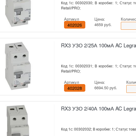
Код 1с: 00302030; В коробке: 1; Статус т
Retail/PRO;
Артикул
Цена:
Количес
402026
4659 руб.
RX3 УЗО 2/25А 100мА AC Legr
Код 1с: 00302031; В коробке: 1; Статус т
Retail/PRO;
Артикул
Цена:
Коли
402028
6694.50 руб.
RX3 УЗО 2/40А 100мА AC Legr
Код 1с: 00302032; В коробке: 1; Статус това