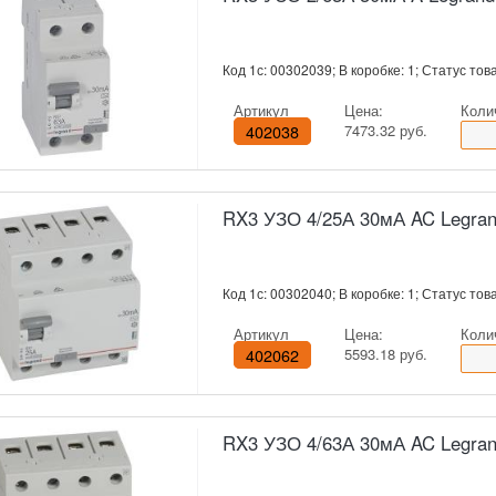
Код 1с: 00302039; В коробке: 1; Статус това
Артикул
Цена:
Коли
402038
7473.32 руб.
RX3 УЗО 4/25А 30мА AC Legra
Код 1с: 00302040; В коробке: 1; Статус това
Артикул
Цена:
Коли
402062
5593.18 руб.
RX3 УЗО 4/63А 30мА AC Legra