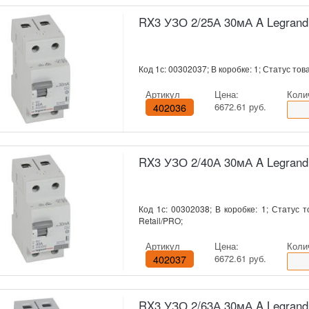
RX3 УЗО 2/25А 30мА A Legrand
Код 1с: 00302037; В коробке: 1; Статус това
Артикул
Цена:
Коли
402036
6672.61 руб.
RX3 УЗО 2/40А 30мА A Legrand
Код 1с: 00302038; В коробке: 1; Статус т
Retail/PRO;
Артикул
Цена:
Коли
402037
6672.61 руб.
RX3 УЗО 2/63А 30мА A Legrand