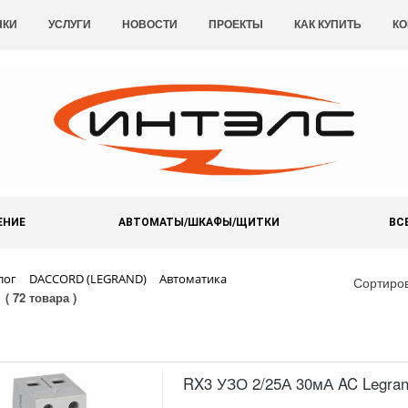
НКИ
УСЛУГИ
НОВОСТИ
ПРОЕКТЫ
КАК КУПИТЬ
КО
ЕНИЕ
АВТОМАТЫ/ШКАФЫ/ЩИТКИ
ВС
лог
DACCORD (LEGRAND)
Автоматика
Сортиро
( 72 товара )
RX3 УЗО 2/25А 30мА AC Legra