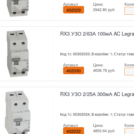
Артикул
Цена:
Коли
402029
2942.80 руб.
RX3 УЗО 2/63А 100мА AC Legr
Код 1с: 00302033; В коробке: 1; Статус това
Артикул
Цена:
Коли
402030
4638.78 руб.
RX3 УЗО 2/25А 300мА AC Legr
Код 1с: 00302034; В коробке: 1; Статус това
Артикул
Цена:
Коли
402032
4853.64 руб.