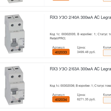
RX3 УЗО 2/40А 300мА AC Legr
Код 1с: 00302035; В коробке: 1; Статус т
Retail/PRO;
Артикул
Цена:
Коли
402033
3499.48 руб.
RX3 УЗО 2/63А 300мА AC Legr
Код 1с: 00302036; В коробке: 1; Статус това
Артикул
Цена:
Коли
402034
6271.35 руб.