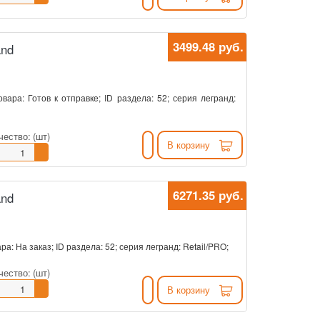
3499.48 руб.
and
овара: Готов к отправке; ID раздела: 52; серия легранд:
чество:
(шт)
В корзину
6271.35 руб.
and
ра: На заказ; ID раздела: 52; серия легранд: Retail/PRO;
чество:
(шт)
В корзину