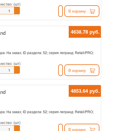
чество:
(шт)
В корзину
4638.78 руб.
and
ра: На заказ; ID раздела: 52; серия легранд: Retail/PRO;
чество:
(шт)
В корзину
4853.64 руб.
and
ра: На заказ; ID раздела: 52; серия легранд: Retail/PRO;
чество:
(шт)
В корзину