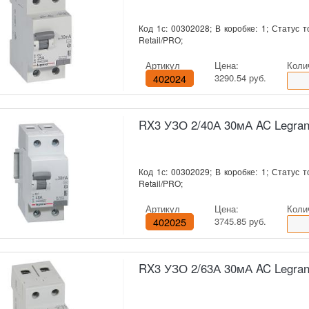
Код 1с: 00302028; В коробке: 1; Статус т
Retail/PRO;
Артикул
Цена:
Коли
402024
3290.54 руб.
RX3 УЗО 2/40А 30мА AC Legra
Код 1с: 00302029; В коробке: 1; Статус т
Retail/PRO;
Артикул
Цена:
Коли
402025
3745.85 руб.
RX3 УЗО 2/63А 30мА AC Legra