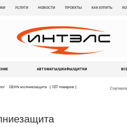
НКИ
УСЛУГИ
НОВОСТИ
ПРОЕКТЫ
КАК КУПИТЬ
КО
ЕНИЕ
АВТОМАТЫ/ШКАФЫ/ЩИТКИ
ВС
( 127 товаров )
лог
DEHN молниезащита
Сортиро
лниезащита