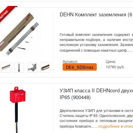
ОЖЕНИЕ
DEHN Комплект заземления (6
Готовый комплект заземления содержит 
неправильном подборе, а наличие инстр
несложную установку заземления. Зазем
.
соединений с помощью накатных цапф...
Артикул
Цена:
DE6_SDSmax
10780 руб.
УЗИП класса II DEHNcord двух
IP65 (900448)
Двухполюсное УЗИП для установки в сист
Степень защиты IP 65. Однополюсное, дв
состояния прибора и тепловым расцепи
...подробнее в опи
прибора Компактн...