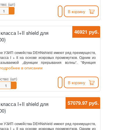
тво:
(шт)
В корзину
46921 руб.
асса I+II shield для
00)
е УЗИП семейства DEHNshield имеют ряд преимуществ,
асса I + II на основе искровых промежутков. Одним из
азываемой „функции прерывания волны“. ”Функция
.подробнее в описании
ство:
(шт)
В корзину
57079.97 руб.
асса I+II shield для
00)
е УЗИП семейства DEHNshield имеют ряд преимуществ,
асса I + II на основе искровых промежутков. Одним из