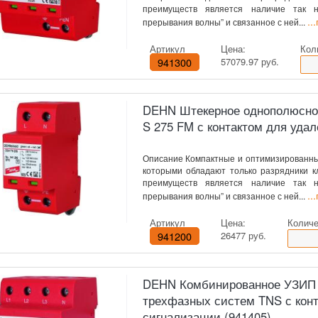
преимуществ является наличие так н
..
прерывания волны” и связанное с ней...
Артикул
Цена:
Кол
941300
57079.97 руб.
DEHN Штекерное однополюсное
S 275 FM с контактом для удал
Описание Компактные и оптимизированны
которыми обладают только разрядники кл
преимуществ является наличие так н
..
прерывания волны” и связанное с ней...
Артикул
Цена:
Количе
941200
26477 руб.
DEHN Комбинированное УЗИП кл
трехфазных систем TNS с кон
сигнализации (941405)