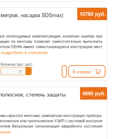
10780 руб.
 метров, насадка SDSmax)
все необходимые комплектующие, исключая ошибки при
укции по монтажу позволит самостоятельно выполнить
лители DEHN имеют самостыкующуюся конструкцию мест
..подробнее в описании
Количество:
(шт)
В корзину
4890 руб.
полюсное, степень защиты
емы скрытого монтажа; компактная конструкция прибора.
ухполюсное или трехполюсное УЗИП с системой контроля
телем Визуальная сигнализация аварийного состояния
сании