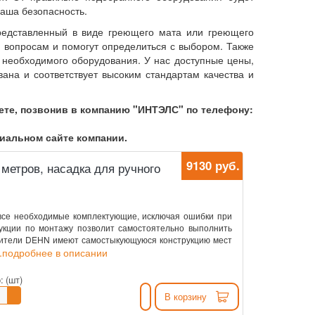
ваша безопасность.
редставленный в виде греющего мата или греющего
 вопросам и помогут определиться с выбором. Также
 необходимого оборудования. У нас доступные цены,
ана и соответствует высоким стандартам качества и
ете, позвонив в компанию "ИНТЭЛС" по телефону:
циальном сайте компании.
9130 руб.
метров, насадка для ручного
все необходимые комплектующие, исключая ошибки при
укции по монтажу позволит самостоятельно выполнить
лители DEHN имеют самостыкующуюся конструкцию мест
..подробнее в описании
:
(шт)
В корзину