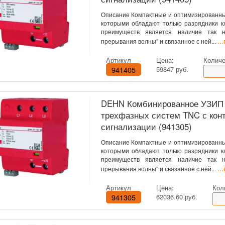
Описание Компактные и оптимизированны
которыми обладают только разрядники кл
преимуществ является наличие так н
..
прерывания волны” и связанное с ней...
Артикул
Цена:
Количе
941405
59847 руб.
DEHN Комбинированное УЗИП кл
трехфазных систем TNC с кон
сигнализации (941305)
Описание Компактные и оптимизированны
которыми обладают только разрядники кл
преимуществ является наличие так н
..
прерывания волны” и связанное с ней...
Артикул
Цена:
Кол
941305
62036.60 руб.