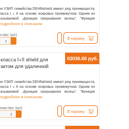
е УЗИП семейства DEHNshield имеют ряд преимуществ,
асса I + II на основе искровых промежутков. Одним из
азываемой „функции прерывания волны“. ”Функция
.подробнее в описании
ство:
(шт)
В корзину
62036.60 руб.
асса I+II shield для
тактом для удаленной
е УЗИП семейства DEHNshield имеют ряд преимуществ,
асса I + II на основе искровых промежутков. Одним из
азываемой „функции прерывания волны“. ”Функция
.подробнее в описании
ичество:
(шт)
В корзину