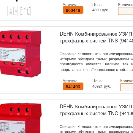
Артикул
Цена:
Количес
900448
4890 руб.
DEHN Комбинированное УЗИП кл
трехфазных систем TNS (9414
Описание Компактные и оптимизированны
которыми обладают только разрядники кл
преимуществ является наличие так н
..
прерывания волны” и связанное с ней...
Артикул
Цена:
Количе
941400
46921 руб.
DEHN Комбинированное УЗИП кл
трехфазных систем TNC (9413
Описание Компактные и оптимизированны
которыми обладают только разрядники кл