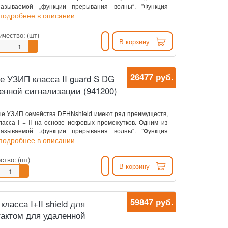
азываемой „функции прерывания волны“. ”Функция
.подробнее в описании
ичество:
(шт)
В корзину
26477 руб.
 УЗИП класса II guard S DG
енной сигнализации (941200)
е УЗИП семейства DEHNshield имеют ряд преимуществ,
асса I + II на основе искровых промежутков. Одним из
азываемой „функции прерывания волны“. ”Функция
.подробнее в описании
ство:
(шт)
В корзину
59847 руб.
асса I+II shield для
тактом для удаленной