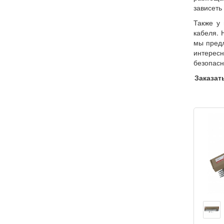
зависеть
Также у 
кабеля. 
мы предл
интересн
безопасн
Заказат