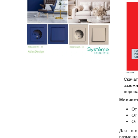
Скачат
заземл
перен
Молниез
От
От
От
Для того
размеща