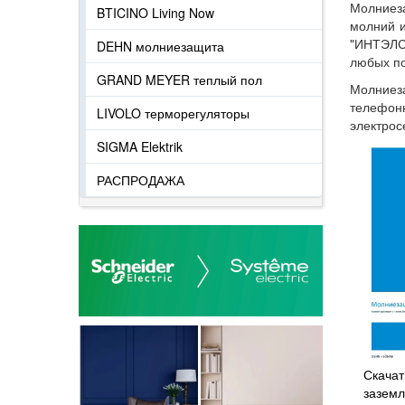
Молниез
BTICINO Living Now
молний и
"ИНТЭЛС
DEHN молниезащита
любых п
GRAND MEYER теплый пол
Молниез
телефонн
LIVOLO терморегуляторы
электрос
SIGMA Elektrik
РАСПРОДАЖА
Скачат
зазем