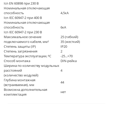
Icn EN 60898 при 230 В
Номинальная отключающая
способность
4,5кА
Icn IEC 60947-2 при 400 В
Номинальная отключающая
способность
6кА
Icn IEC 60947-2 при 230 В
Максимальное сечение
25 (гибкий)
подключаемого кабеля, мм²
35 (жесткий)
Степень защиты (IP)
IP20
Степень загрязнения
2
Температура эксплуатации, ⁰C
-25...+70
Способ монтажа
DIN-рейка
Ширина по количеству модульных
расстояний
4
(количество модулей)
Глубина монтажная
44
(встраиваемая), мм
Возможна дополнительная
нет
комплектация