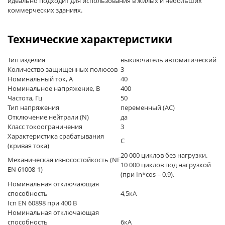
идеально подходит для использования в жилых и небольших
коммерческих зданиях.
Технические характеристики
Тип изделия
выключатель автоматический
Количество защищенных полюсов
3
Номинальный ток, А
40
Номинальное напряжение, В
400
Частота, Гц
50
Тип напряжения
переменный (AC)
Отключение нейтрали (N)
да
Класс токоограничения
3
Характеристика срабатывания
C
(кривая тока)
20 000 циклов без нагрузки.
Механическая износостойкость (NF
10 000 циклов под нагрузкой
EN 61008-1)
(при In*cos = 0,9).
Номинальная отключающая
способность
4,5кА
Icn EN 60898 при 400 В
Номинальная отключающая
способность
6кА