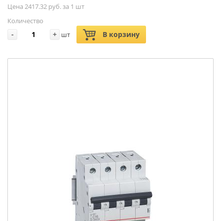
Цена 2417.32 руб. за 1 шт
Количество
-
+
В корзину
шт