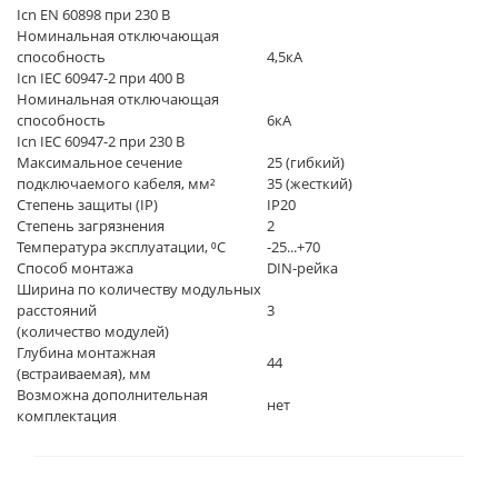
Icn EN 60898 при 230 В
Номинальная отключающая
способность
4,5кА
Icn IEC 60947-2 при 400 В
Номинальная отключающая
способность
6кА
Icn IEC 60947-2 при 230 В
Максимальное сечение
25 (гибкий)
подключаемого кабеля, мм²
35 (жесткий)
Степень защиты (IP)
IP20
Степень загрязнения
2
Температура эксплуатации, ⁰C
-25...+70
Способ монтажа
DIN-рейка
Ширина по количеству модульных
расстояний
3
(количество модулей)
Глубина монтажная
44
(встраиваемая), мм
Возможна дополнительная
нет
комплектация