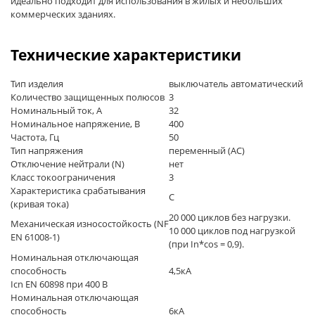
идеально подходит для использования в жилых и небольших
коммерческих зданиях.
Технические характеристики
Тип изделия
выключатель автоматический
Количество защищенных полюсов
3
Номинальный ток, А
32
Номинальное напряжение, В
400
Частота, Гц
50
Тип напряжения
переменный (AC)
Отключение нейтрали (N)
нет
Класс токоограничения
3
Характеристика срабатывания
C
(кривая тока)
20 000 циклов без нагрузки.
Механическая износостойкость (NF
10 000 циклов под нагрузкой
EN 61008-1)
(при In*cos = 0,9).
Номинальная отключающая
способность
4,5кА
Icn EN 60898 при 400 В
Номинальная отключающая
способность
6кА