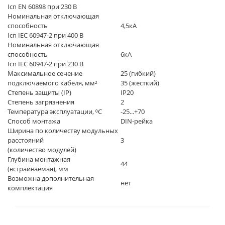
Icn EN 60898 при 230 В
Номинальная отключающая
способность
4,5кА
Icn IEC 60947-2 при 400 В
Номинальная отключающая
способность
6кА
Icn IEC 60947-2 при 230 В
Максимальное сечение
25 (гибкий)
подключаемого кабеля, мм²
35 (жесткий)
Степень защиты (IP)
IP20
Степень загрязнения
2
Температура эксплуатации, ⁰C
-25...+70
Способ монтажа
DIN-рейка
Ширина по количеству модульных
расстояний
3
(количество модулей)
Глубина монтажная
44
(встраиваемая), мм
Возможна дополнительная
нет
комплектация