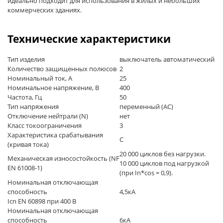
идеально подходит для использования в жилых и небольших
коммерческих зданиях.
Технические характеристики
Тип изделия
выключатель автоматический
Количество защищенных полюсов
2
Номинальный ток, А
25
Номинальное напряжение, В
400
Частота, Гц
50
Тип напряжения
переменный (AC)
Отключение нейтрали (N)
нет
Класс токоограничения
3
Характеристика срабатывания
C
(кривая тока)
20 000 циклов без нагрузки.
Механическая износостойкость (NF
10 000 циклов под нагрузкой
EN 61008-1)
(при In*cos = 0,9).
Номинальная отключающая
способность
4,5кА
Icn EN 60898 при 400 В
Номинальная отключающая
способность
6кА