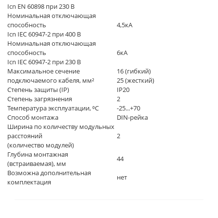
Icn EN 60898 при 230 В
Номинальная отключающая
способность
4,5кА
Icn IEC 60947-2 при 400 В
Номинальная отключающая
способность
6кА
Icn IEC 60947-2 при 230 В
Максимальное сечение
16 (гибкий)
подключаемого кабеля, мм²
25 (жесткий)
Степень защиты (IP)
IP20
Степень загрязнения
2
Температура эксплуатации, ⁰C
-25...+70
Способ монтажа
DIN-рейка
Ширина по количеству модульных
расстояний
2
(количество модулей)
Глубина монтажная
44
(встраиваемая), мм
Возможна дополнительная
нет
комплектация