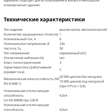
идеально подходит для использования в жилых и небольших
коммерческих зданиях.
Технические характеристики
Тип изделия
выключатель автоматический
Количество защищенных полюсов
1
Номинальный ток, А
6
Номинальное напряжение, В
230
Частота, Гц
50
Тип напряжения
переменный (AC)
Отключение нейтрали (N)
нет
Класс токоограничения
3
Характеристика срабатывания
C
(кривая тока)
20 000 циклов без нагрузки.
Механическая износостойкость (NF
10 000 циклов под нагрузкой
EN 61008-1)
(при In*cos = 0,9).
Номинальная отключающая
способность
4,5кА
Icn EN 60898 при 230 В
Номинальная отключающая
способность
4,5кА