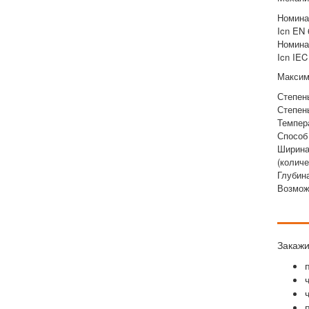
Номина
Icn EN 
Номина
Icn IEC
Максим
Степен
Степен
Темпер
Способ
Ширина
(колич
Глубин
Возмож
Закажи