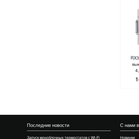
RX3
вы
4
1
Последние новости
С нами 
Запуск моноблочных термостатов с Wi-Fi
Новинки