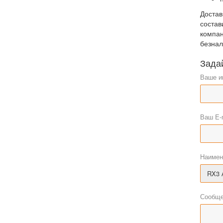
Достав
состав
компан
безнал
Зада
Ваше и
Ваш E-
Наимен
Сообще