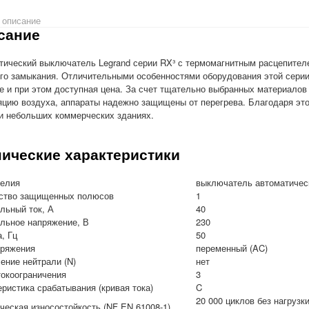
 описание
сание
тический выключатель Legrand серии RX³ с термомагнитным расцепителе
ого замыкания. Отличительными особенностями оборудования этой серии
е и при этом доступная цена. За счет тщательно выбранных материало
яцию воздуха, аппараты надежно защищены от перегрева. Благодаря это
и небольших коммерческих зданиях.
нические характеристики
делия
выключатель автоматичес
ство защищенных полюсов
1
льный ток, А
40
льное напряжение, В
230
, Гц
50
пряжения
переменный (AC)
ение нейтрали (N)
нет
токоограничения
3
ристика срабатывания (кривая тока)
C
20 000 циклов без нагрузки
ческая износостойкость (NF EN 61008-1)