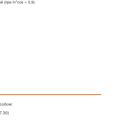
й (при In*cos = 0,9).
собом:
7.30)