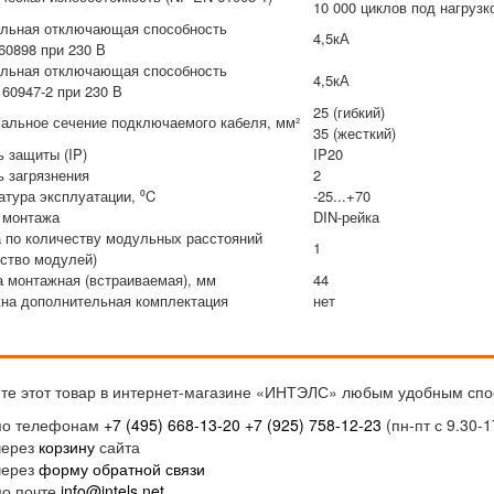
10 000 циклов под нагрузко
льная отключающая способность
4,5кА
60898 при 230 В
льная отключающая способность
4,5кА
 60947-2 при 230 В
25 (гибкий)
альное сечение подключаемого кабеля, мм²
35 (жесткий)
ь защиты (IP)
IP20
ь загрязнения
2
атура эксплуатации, ⁰C
-25...+70
 монтажа
DIN-рейка
 по количеству модульных расстояний
1
ество модулей)
а монтажная (встраиваемая), мм
44
на дополнительная комплектация
нет
те этот товар в интернет-магазине «ИНТЭЛС» любым удобным спо
по телефонам
+7 (495) 668-13-20
+7 (925) 758-12-23
(пн-пт с 9.30-1
через
корзину
сайта
через
форму обратной связи
по почте
info@intels.net