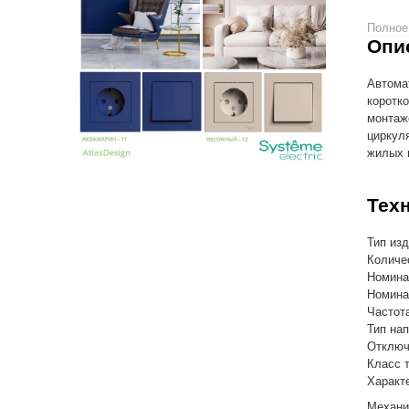
Полное
Опи
Автома
коротк
монтаж
циркул
жилых 
Тех
Тип из
Количе
Номина
Номина
Частота
Тип на
Отключ
Класс 
Характе
Механи