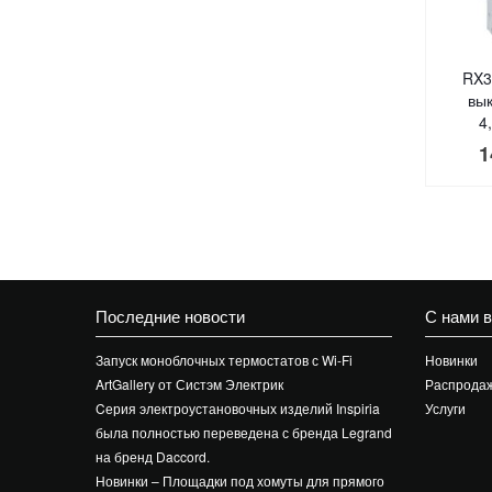
RX3
вы
4
1
Последние новости
С нами 
Запуск моноблочных термостатов с Wi-Fi
Новинки
ArtGallery от Систэм Электрик
Распрода
Cерия электроустановочных изделий Inspiria
Услуги
была полностью переведена с бренда Legrand
на бренд Daccord.
Новинки – Площадки под хомуты для прямого