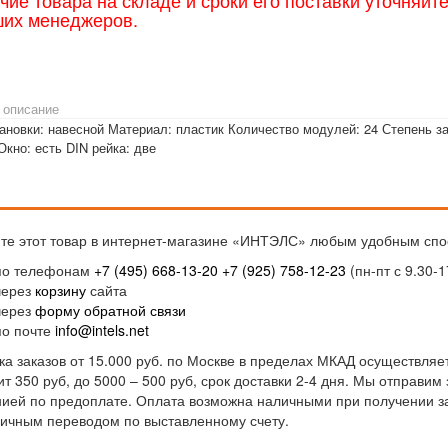
чие товара на складе и сроки его поставки уточняйт
ших менеджеров.
 описание
тановки: навесной Материал: пластик Количество модулей: 24 Степень з
кно: есть DIN рейка: две
те этот товар в интернет-магазине «ИНТЭЛС» любым удобным спо
по телефонам
+7 (495) 668-13-20
+7 (925) 758-12-23
(пн-пт с 9.30-1
через
корзину
сайта
через
форму обратной связи
по почте
info@intels.net
ка заказов от 15.000 руб. по Москве в пределах МКАД осуществляет
ит 350 руб, до 5000 – 500 руб, срок доставки 2-4 дня. Мы отправи
ией по предоплате. Оплата возможна наличными при получении за
ичным переводом по выставленному счету.