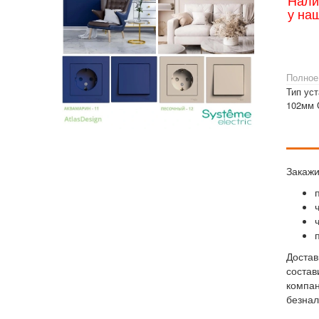
Нали
у на
Полное
Тип ус
102мм О
Закажи
Достав
состав
компан
безнал