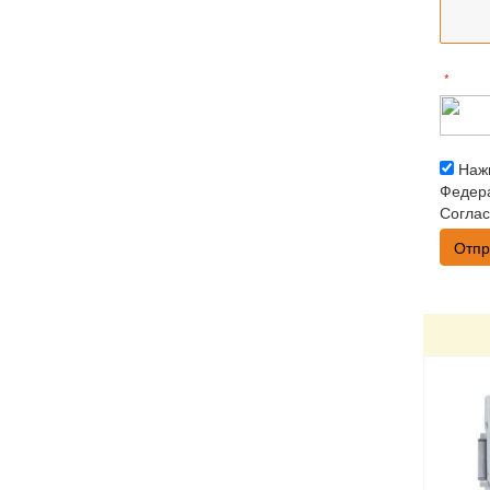
*
Нажи
Федера
Соглас