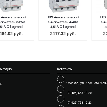
 Автоматический
RX3 Автоматический
TX3 
ключатель 3/25А
выключатель 4/40А
вык
,5kA C Legrand
4,5kA C Legrand
Le
484.02 руб.
2417.32 руб.
2
выгодно
Контакты
г.Москва, ул. Красного Маяк
жа
+7 (495) 668-13-20
+7 (925) 758-12-23