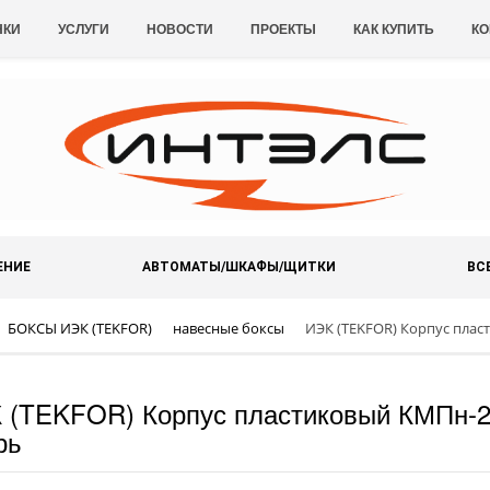
НКИ
УСЛУГИ
НОВОСТИ
ПРОЕКТЫ
КАК КУПИТЬ
КО
ЕНИЕ
АВТОМАТЫ/ШКАФЫ/ЩИТКИ
ВС
БОКСЫ ИЭК (TEKFOR)
навесные боксы
ИЭК (TEKFOR) Корпус плас
 (TEKFOR) Корпус пластиковый КМПн-24
рь