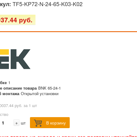
TF5-KP72-N-24-65-K03-K02
кул:
37.44 руб.
обке
1
е описание товара
BNK 65-24-1
б монтажа
Открытой установки
0037.44 руб. за 1 шт
ство
+
В корзину
шт