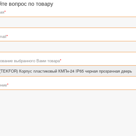
йте вопрос по товару
мя
*
mail
*
ование выбранного Вами товара
*
ние
*