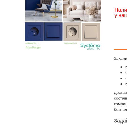
Нали
у на
Закажи
Достав
состав
компан
безнал
Зада