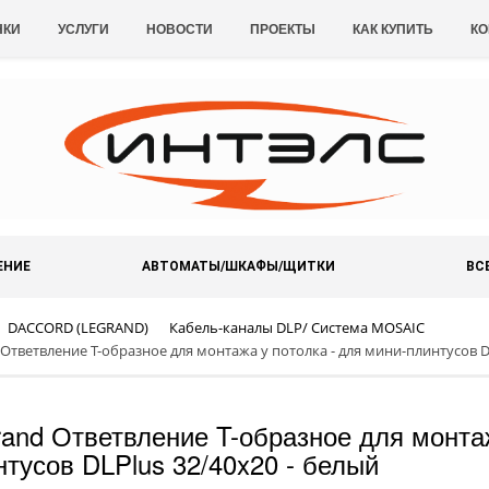
НКИ
УСЛУГИ
НОВОСТИ
ПРОЕКТЫ
КАК КУПИТЬ
КО
ЕНИЕ
АВТОМАТЫ/ШКАФЫ/ЩИТКИ
ВС
DACCORD (LEGRAND)
Кабель-каналы DLP/ Система MOSAIC
 Ответвление T-образное для монтажа у потолка - для мини-плинтусов D
rand Ответвление T-образное для монтаж
нтусов DLPlus 32/40x20 - белый