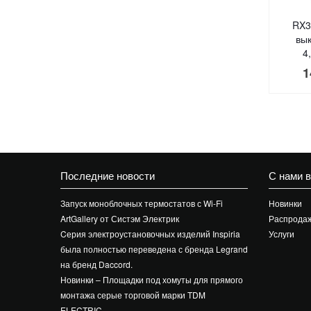
RX3
вы
4
1
Последние новости
С нами 
Запуск моноблочных термостатов с Wi-Fi
Новинки
ArtGallery от Систэм Электрик
Распрода
Cерия электроустановочных изделий Inspiria
Услуги
была полностью переведена с бренда Legrand
на бренд Daccord.
Новинки – Площадки под хомуты для прямого
монтажа серые торговой марки TDM
ELECTRIC.