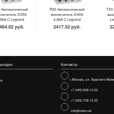
 Автоматический
RX3 Автоматический
TX3 
ключатель 3/25А
выключатель 4/40А
вык
,5kA C Legrand
4,5kA C Legrand
Le
484.02 руб.
2417.32 руб.
2
выгодно
Контакты
г.Москва, ул. Красного Маяк
жа
+7 (495) 668-13-20
+7 (925) 758-12-23
info@intels.net