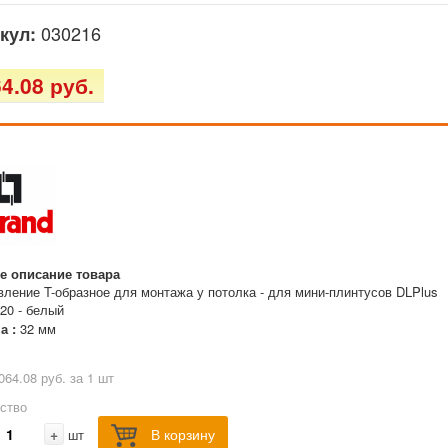
030216
кул:
4.08 руб.
е описание товара
вление T-образное для монтажа у потолка - для мини-плинтусов DLPlus
x20 - белый
а :
32 мм
064.08 руб. за 1 шт
ство
+
В корзину
шт