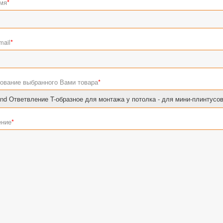
мя
*
mail
*
ование выбранного Вами товара
*
ние
*