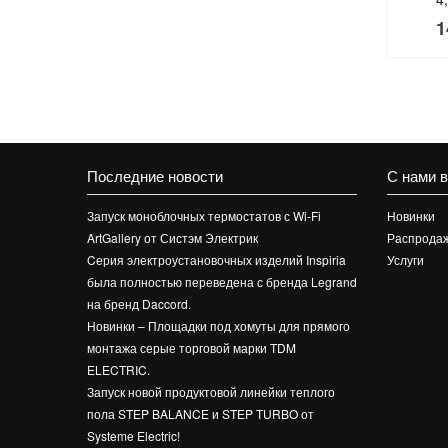
1
Последние новости
С нами 
Запуск моноблочных термостатов с Wi-Fi
Новинки
ArtGallery от Систэм Электрик
Распрода
Cерия электроустановочных изделий Inspiria
Услуги
была полностью переведена с бренда Legrand
на бренд Daccord.
Новинки – Площадки под хомуты для прямого
монтажа серые торговой марки TDM
ELECTRIC.
Запуск новой продуктовой линейки теплого
пола STEP BALANCE и STEP TURBO от
Systeme Electric!