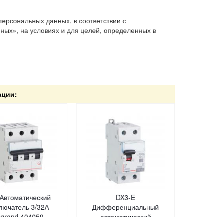
персональных данных, в соответствии с
ых», на условиях и для целей, определенных в
ации:
Автоматический
DX3-E
лючатель 3/32А
Дифференциальный
grand 404059
автоматический