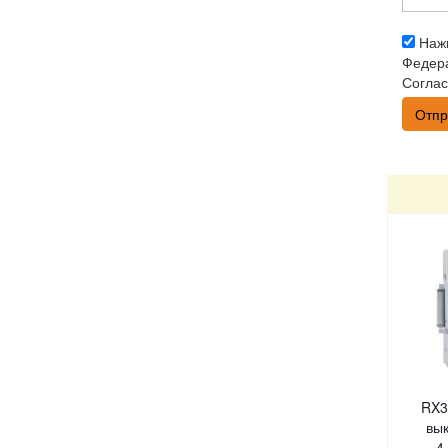
Нажи
Федера
Соглас
RX3
вы
4