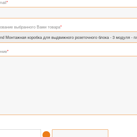
mail
*
ование выбранного Вами товара
*
ние
*