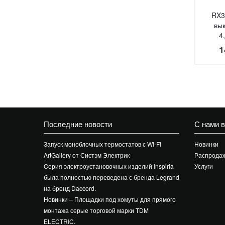
RX3
вы
4
1
Последние новости
С нами 
Запуск моноблочных термостатов с Wi-Fi
Новинки
ArtGallery от Систэм Электрик
Распрода
Cерия электроустановочных изделий Inspiria
Услуги
была полностью переведена с бренда Legrand
на бренд Daccord.
Новинки – Площадки под хомуты для прямого
монтажа серые торговой марки TDM
ELECTRIC.