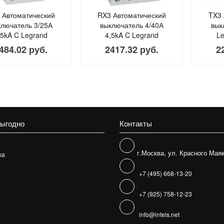
 Автоматический
RX3 Автоматический
TX3 
ключатель 3/25А
выключатель 4/40А
вык
,5kA C Legrand
4,5kA C Legrand
Le
484.02 руб.
2417.32 руб.
2
выгодно
Контакты
г.Москва, ул. Красного Маяк
жа
+7 (495) 668-13-20
+7 (925) 758-12-23
info@intels.net