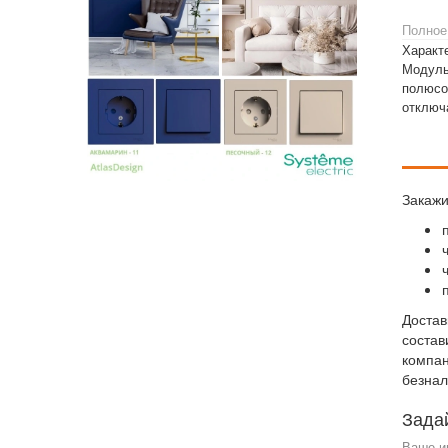
Полное
Характе
Модульн
полюсов
отключа
Закажи
Достав
состав
компан
безнал
Зада
Ваше и