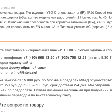
 описание
ристика товара: Тип изделия: УЗО Степень защиты (IP): IP20 Способ мон
ая ширина (общ. кол-во модульных расстояний): 2 Номин. ток, А: 40 Но
: 2 Отключающая способность при коротком замыкании (Icw), кА: 6 Глуб
ющая способность по EN 60898, кА: 6 Тип тока утечки: AC (перемен.) Ча
те этот товар в интернет-магазине «ИНТЭЛС» любым удобным спо
по телефонам
+7 (495) 668-13-20
+7 (925) 758-12-23
(пн-пт с 9.30-1
через
корзину
сайта
через
форму обратной связи
по почте
info@intels.net
ка заказов от 15.000 руб. по Москве в пределах МКАД осуществляет
ит 350 руб, до 5000 – 500 руб, срок доставки 2-4 дня. Мы отправи
ией по предоплате. Оплата возможна наличными при получении за
ичным переводом по выставленному счету.
йте вопрос по товару
мя
*