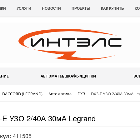
НКИ
УСЛУГИ
НОВОСТИ
ПРОЕКТЫ
КАК КУПИТЬ
КО
ЕНИЕ
АВТОМАТЫ/ШКАФЫ/ЩИТКИ
ВС
DACCORD (LEGRAND)
Автоматика
DX3
DX3-E УЗО 2/40А 30мА Le
-E УЗО 2/40А 30мА Legrand
411505
кул: