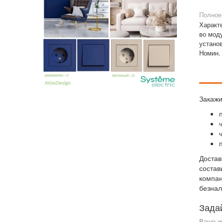
Полное
Характ
во моду
установ
Номин. 
Закажи
Достав
состав
компан
безнал
Зада
Ваше и