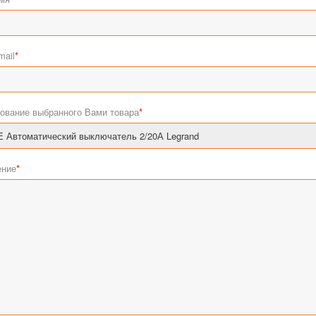
mail
*
ование выбранного Вами товара
*
ние
*