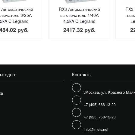
 Автоматический
RX3 Автоматический
TX3 
ключатель 3/25А
выключатель 4/40А
вык
,5kA C Legrand
4,5kA C Legrand
Le
484.02 руб.
2417.32 руб.
2
выгодно
Контакты
г.Москва, ул. Красного Маяк
жа
+7 (495) 668-13-20
+7 (925) 758-12-23
info@intels.net