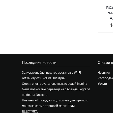
RX3
вы
4
1
Последние новости
С нами 
Запуск моноблочных термостатов с Wi-Fi
Новинки
ArtGallery от Систэм Электрик
Распрода
Cерия электроустановочных изделий Inspiria
Услуги
была полностью переведена с бренда Legrand
на бренд Daccord.
Новинки – Площадки под хомуты для прямого
монтажа серые торговой марки TDM
ELECTRIC.