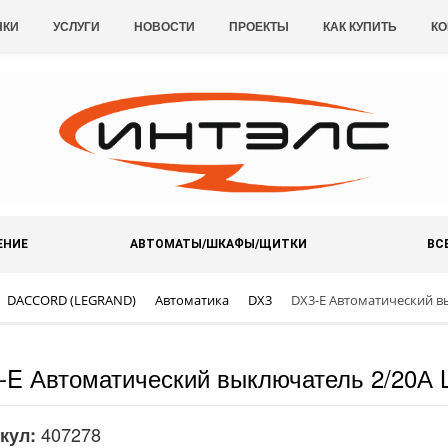
НКИ
УСЛУГИ
НОВОСТИ
ПРОЕКТЫ
КАК КУПИТЬ
КО
ЕНИЕ
АВТОМАТЫ/ШКАФЫ/ЩИТКИ
ВС
DACCORD (LEGRAND)
Автоматика
DX3
DX3-E Автоматический в
-E Автоматический выключатель 2/20А 
407278
кул: