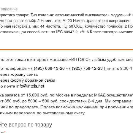
 описание
еристика товара: Тип изделия: автоматический выключатель модульный С
льных расстояний): 2 Номин. ток, А: 20 Номин. (расчетное) напряжение,
очная (встраив.), мм: 44 Частота, Гц: 50 Общ. количество полюсов: 2 
отключающая способность по IEC 60947-2, кА: 6 Класс токоограничения:
те этот товар в интернет-магазине «ИНТЭЛС» любым удобным спо
по телефонам
+7 (495) 668-13-20
+7 (925) 758-12-23
(пн-пт с 9.30-1
через
корзину
сайта
через
форму обратной связи
по почте
info@intels.net
ка заказов от 15.000 руб. по Москве в пределах МКАД осуществляет
ит 350 руб, до 5000 – 500 руб, срок доставки 2-4 дня. Мы отправи
ией по предоплате. Оплата возможна наличными при получении за
ичным переводом по выставленному счету.
йте вопрос по товару
мя
*