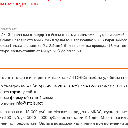
ших менеджеров.
 описание
а 2К+З (немецкии стандарт) с безвинтовыми зажимами, с утапливаемой 
рбонат Пластик стоикии к УФ-излучению Напряжение: 250 В переменного 
овые Емкость зажимов: 2 x 2,5 мм2 Длина зачистки провода: 13 мм Темп
тура эксплуатации: от минус 5° C до плюс 50°
те этот товар в интернет-магазине «ИНТЭЛС» любым удобным спо
по телефонам
+7 (495) 668-13-20
+7 (925) 758-12-23
(пн-пт с 9.30-1
через
корзину
сайта
через
форму обратной связи
по почте
info@intels.net
ка заказов от 15.000 руб. по Москве в пределах МКАД осуществляет
ит 350 руб, до 5000 – 500 руб, срок доставки 2-4 дня. Мы отправи
ией по предоплате. Оплата возможна наличными при получении за