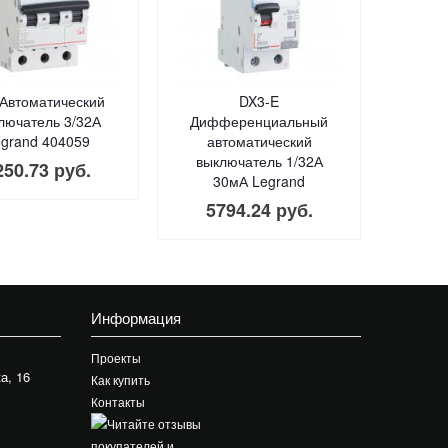
Автоматический
DX3-E
лючатель 3/32А
Дифференциальный
grand 404059
автоматический
выключатель 1/32А
250.73 руб.
30мА Legrand
5794.24 руб.
Информация
Проекты
а, 16
Как купить
Контакты