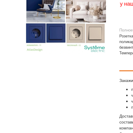
у на
Полное
Розетк
полика
безвинт
Темпера
Закажи
Достав
состав
компан