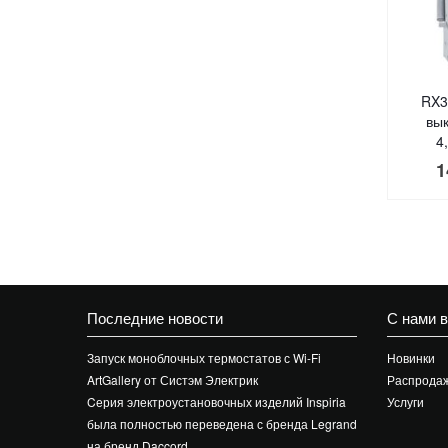
RX3
вы
4
1
Последние новости
С нами 
Запуск моноблочных термостатов с Wi-Fi
Новинки
ArtGallery от Систэм Электрик
Распрода
Cерия электроустановочных изделий Inspiria
Услуги
была полностью переведена с бренда Legrand
на бренд Daccord.