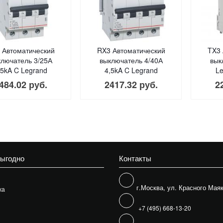
 Автоматический
RX3 Автоматический
TX3 
ключатель 3/25А
выключатель 4/40А
вык
,5kA C Legrand
4,5kA C Legrand
Le
484.02 руб.
2417.32 руб.
2
выгодно
Контакты
г.Москва, ул. Красного Маяк
жа
+7 (495) 668-13-20