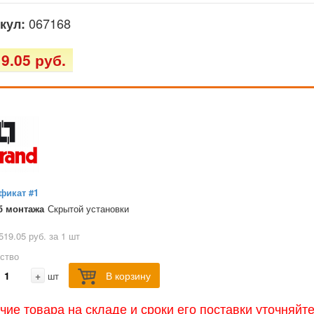
067168
кул:
9.05 руб.
фикат #1
б монтажа
Скрытой установки
519.05 руб. за 1 шт
ство
+
В корзину
шт
чие товара на складе и сроки его поставки уточняйт