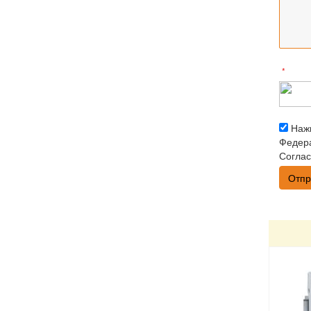
*
Нажи
Федера
Соглас