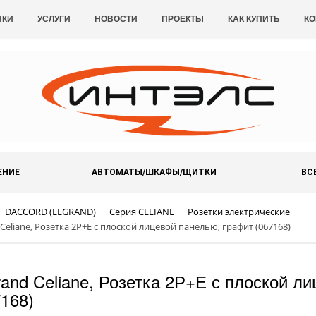
НКИ
УСЛУГИ
НОВОСТИ
ПРОЕКТЫ
КАК КУПИТЬ
КО
ЕНИЕ
АВТОМАТЫ/ШКАФЫ/ЩИТКИ
ВС
DACCORD (LEGRAND)
Серия CELIANE
Розетки электрические
Celiane, Розетка 2Р+Е с плоской лицевой панелью, графит (067168)
rand Celiane, Розетка 2Р+Е с плоской л
7168)