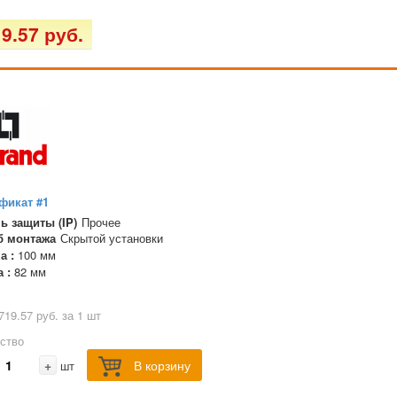
9.57 руб.
фикат #1
ь защиты (IP)
Прочее
б монтажа
Скрытой установки
а :
100 мм
а :
82 мм
719.57 руб. за 1 шт
ство
+
В корзину
шт