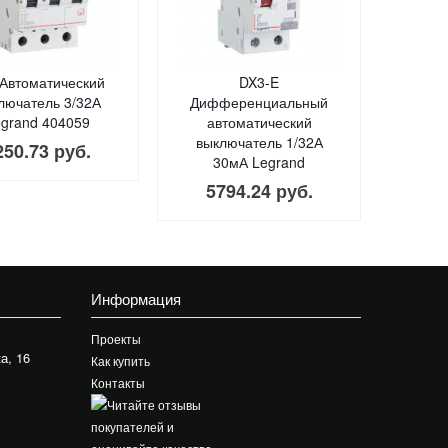
Автоматический
DX3-E
лючатель 3/32А
Дифференциальный
grand 404059
автоматический
выключатель 1/32А
250.73 руб.
30мА Legrand
5794.24 руб.
Информация
Проекты
а, 16
Как купить
Контакты