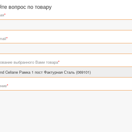
йте вопрос по товару
мя
*
mail
*
ование выбранного Вами товара
*
ние
*