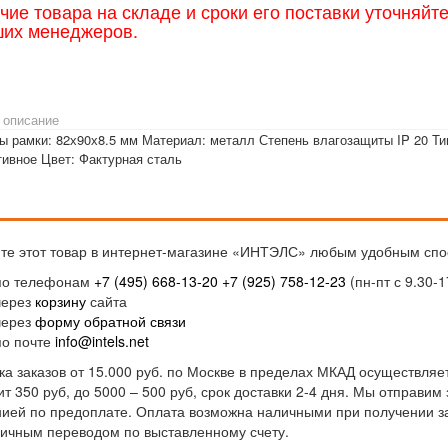
чие товара на складе и сроки его поставки уточняйт
ших менеджеров.
 описание
ы рамки: 82х90х8.5 мм Материал: металл Степень влагозащиты IP 20 Тип
тивное Цвет: Фактурная сталь
те этот товар в интернет-магазине «ИНТЭЛС» любым удобным спо
по телефонам
+7 (495) 668-13-20
+7 (925) 758-12-23
(пн-пт с 9.30-1
через
корзину
сайта
через
форму обратной связи
по почте
info@intels.net
ка заказов от 15.000 руб. по Москве в пределах МКАД осуществляет
ит 350 руб, до 5000 – 500 руб, срок доставки 2-4 дня. Мы отправи
ией по предоплате. Оплата возможна наличными при получении за
ичным переводом по выставленному счету.