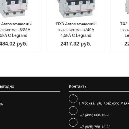
 Автоматический
RX3 Автоматический
TX3 
ключатель 3/25А
выключатель 4/40А
вык
,5kA C Legrand
4,5kA C Legrand
Le
484.02 руб.
2417.32 руб.
2
выгодно
Контакты
г.Москва, ул. Красного Маяк
жа
+7 (495) 668-13-20
+7 (925) 758-12-23