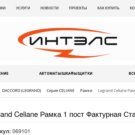
НКИ
УСЛУГИ
НОВОСТИ
ПРОЕКТЫ
КАК КУПИТЬ
КО
ЕНИЕ
АВТОМАТЫ/ШКАФЫ/ЩИТКИ
ВС
DACCORD (LEGRAND)
Серия CELIANE
Рамки
Legrand Celiane Рам
rand Celiane Рамка 1 пост Фактурная Ст
069101
кул: